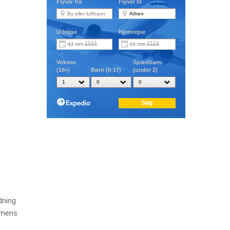
dning
 imens