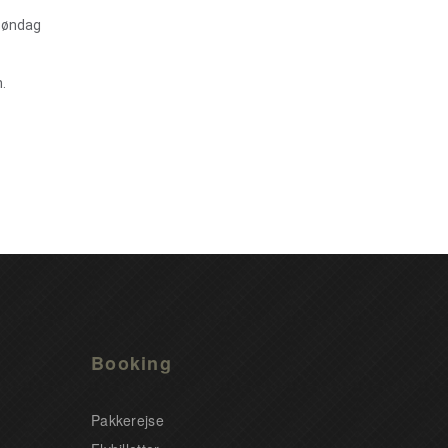
 søndag
.
Booking
Pakkerejse