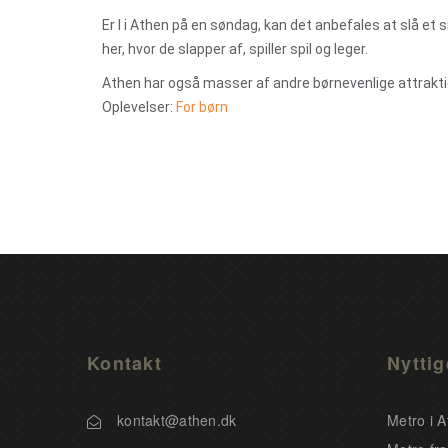
Er I i Athen på en søndag, kan det anbefales at slå et
her, hvor de slapper af, spiller spil og leger.
Athen har også masser af andre børnevenlige attrakti
Oplevelser:
For børn
Kontakt
Nyttig
kontakt@athen.dk
Metro i 