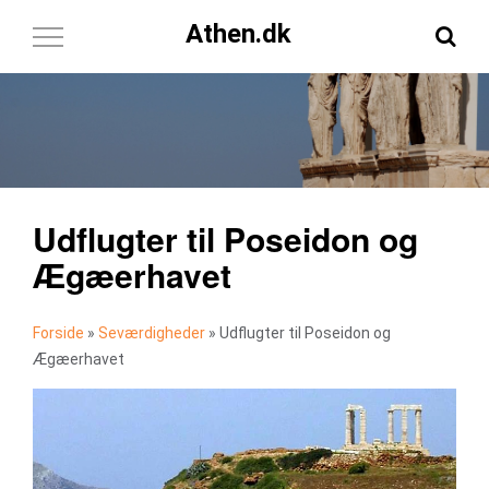
Athen.dk
Toggle
Navigation
Udflugter til Poseidon og
Ægæerhavet
Forside
»
Seværdigheder
»
Udflugter til Poseidon og
Ægæerhavet