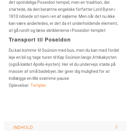
det oprindelige Poseidon tempel, men en tradition, der
startede, da den berømte engelske forfatter Lord Byron i
1810 ridsede sit navn i en af søjlerne. Men når det nu ikke
kan være anderledes, er det da et underholdende element,
at gå rundt og læse skriblerierne i Poseidon templet.
Transport til Poseidon
Du kan komme til Soúnion med bus, men du kan med fordel
leje en bil og tage turen til Kap Soúnion langs Attikakysten
(også kaldet Apollo-kysten). Her vil du undervejs støde på
masser af små badebyer, der giver dig mulighed for at
indlægge en lille svømme-pause.
Oplevelser:
Templer
INDHOLD