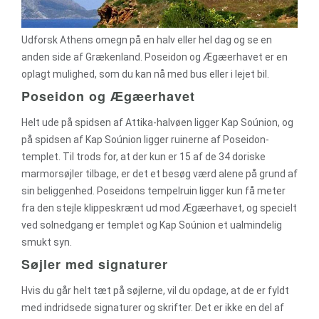
Udforsk Athens omegn på en halv eller hel dag og se en
anden side af Grækenland. Poseidon og Ægæerhavet er en
oplagt mulighed, som du kan nå med bus eller i lejet bil.
Poseidon og Ægæerhavet
Helt ude på spidsen af Attika-halvøen ligger Kap Soúnion, og
på spidsen af Kap Soúnion ligger ruinerne af Poseidon-
templet. Til trods for, at der kun er 15 af de 34 doriske
marmorsøjler tilbage, er det et besøg værd alene på grund af
sin beliggenhed. Poseidons tempelruin ligger kun få meter
fra den stejle klippeskrænt ud mod Ægæerhavet, og specielt
ved solnedgang er templet og Kap Soúnion et ualmindelig
smukt syn.
Søjler med signaturer
Hvis du går helt tæt på søjlerne, vil du opdage, at de er fyldt
med indridsede signaturer og skrifter. Det er ikke en del af