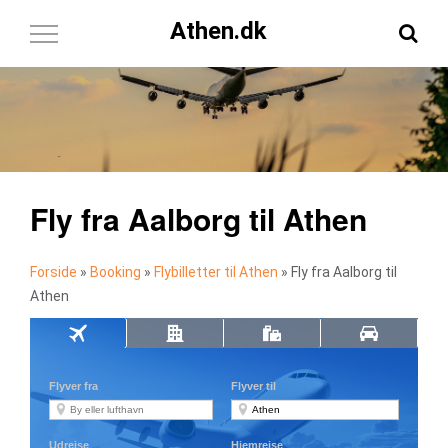
Athen.dk
Toggle
Navigation
Fly fra Aalborg til Athen
Forside
»
Booking
»
Flybilletter til Athen
»
Fly fra Aalborg til
Athen