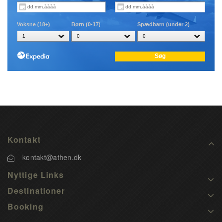
Kontakt
kontakt@athen.dk
Nyttige Links
Destinationer
Booking