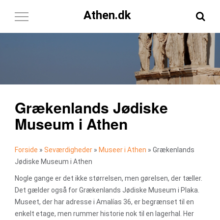
Athen.dk
Toggle
Navigation
Grækenlands Jødiske
Museum i Athen
Forside
»
Seværdigheder
»
Museer i Athen
»
Grækenlands
Jødiske Museum i Athen
Nogle gange er det ikke størrelsen, men gørelsen, der tæller.
Det gælder også for Grækenlands Jødiske Museum i Plaka.
Museet, der har adresse i Amalías 36, er begrænset til en
enkelt etage, men rummer historie nok til en lagerhal. Her